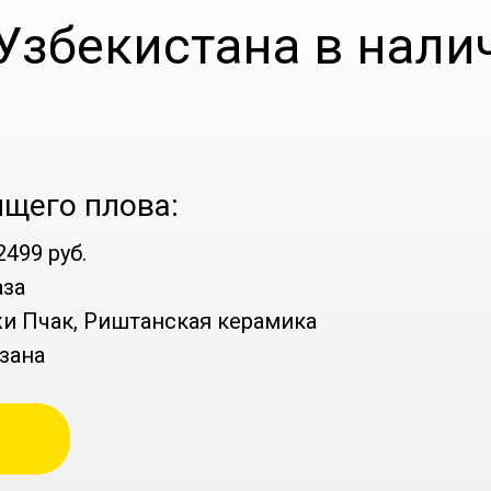
 Узбекистана в нали
ящего плова:
499 руб.
аза
жи Пчак, Риштанская керамика
зана