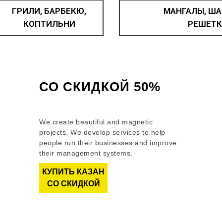
ГРИЛИ, БАРБЕКЮ,
МАНГАЛЫ, ША
КОПТИЛЬНИ
РЕШЕТК
КАЗАН ЧУГУННЫЙ
СО СКИДКОЙ 50%
Как получить скидку?
We create beautiful and magnetic
projects. We develop services to help
people run their businesses and improve
their management systems.
КУПИТЬ КАЗАН
СО СКИДКОЙ