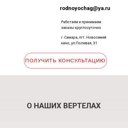
rodnoyochag@ya.ru
Работаем и принимаем
заказы круглосуточно
г. Самара, пгт. Новосемей
кино, ул.Полевая, 31
ПОЛУЧИТЬ КОНСУЛЬТАЦИЮ
г. Самара, пгт. Новосемейкино, ул.Пол
О НАШИХ ВЕРТЕЛАХ
Работаем и принимаем заказы круглосуточно