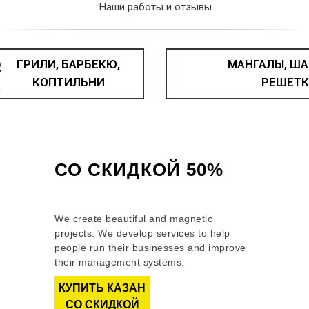
Наши работы и отзывы
ГРИЛИ, БАРБЕКЮ,
МАНГАЛЫ, ША
КОПТИЛЬНИ
РЕШЕТК
КАЗАН ЧУГУННЫЙ
СО СКИДКОЙ 50%
Как получить скидку?
We create beautiful and magnetic
projects. We develop services to help
people run their businesses and improve
their management systems.
КУПИТЬ КАЗАН
СО СКИДКОЙ