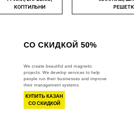
КОПТИЛЬНИ
РЕШЕТК
КАЗАН ЧУГУННЫЙ
СО СКИДКОЙ 50%
Как получить скидку?
We create beautiful and magnetic
projects. We develop services to help
people run their businesses and improve
their management systems.
КУПИТЬ КАЗАН
СО СКИДКОЙ