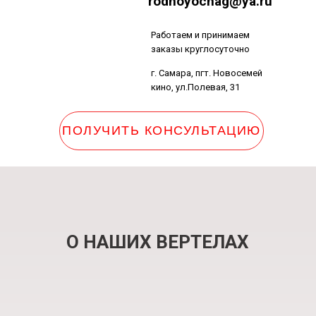
rodnoyochag@ya.ru
Работаем и принимаем
заказы круглосуточно
г. Самара, пгт. Новосемей
кино, ул.Полевая, 31
ПОЛУЧИТЬ КОНСУЛЬТАЦИЮ
г. Самара, пгт. Новосемейкино, ул.Пол
О НАШИХ ВЕРТЕЛАХ
Работаем и принимаем заказы круглосуточно