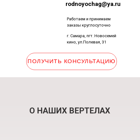
rodnoyochag@ya.ru
Работаем и принимаем
заказы круглосуточно
г. Самара, пгт. Новосемей
кино, ул.Полевая, 31
ПОЛУЧИТЬ КОНСУЛЬТАЦИЮ
г. Самара, пгт. Новосемейкино, ул.Пол
О НАШИХ ВЕРТЕЛАХ
Работаем и принимаем заказы круглосуточно