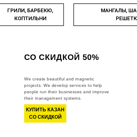
ГРИЛИ, БАРБЕКЮ,
МАНГАЛЫ, ША
КОПТИЛЬНИ
РЕШЕТК
КАЗАН ЧУГУННЫЙ
СО СКИДКОЙ 50%
Как получить скидку?
We create beautiful and magnetic
projects. We develop services to help
people run their businesses and improve
their management systems.
КУПИТЬ КАЗАН
СО СКИДКОЙ